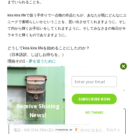
までいられることを。
kira kira lifeで扱う手作りで一点物の作品たちが、あなたが既にどんなにユ
ニークで素晴らしいかということを、思い出させてくれますように。そし
て内から輝くお手伝いをしてくれますように。そして
みなさまの毎日がキ
ラキラと輝くものでありますように。
どうしてkira kira lifeを始めることにしたのか？
（日本語訳、しばしお待ちを。）
理由その1 -
夢を追うために
理由その2 -
おじいちゃんとお母さんのために
理由その3 -
世界に魅了されたから
kira kira lifeが近いうちに達成しようとしていることが、「
次のステップ
」
のページに書かれてあります。是非ご覧ください。
SUBSCRIBE NOW
Receive Shining
NO THANKS
News!
kira kira life
住所：P.O. Box 81564, Haiku, HI 96708-1564 USA
POWERED BY
電話：050-5534-3504 (日本のお客様用。おかけになると、下のアメ