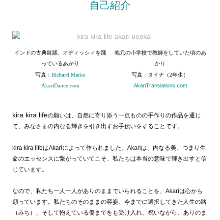
自己紹介
インドの古典舞踊、オディッシィを踊
地元の小学校で教師をしていた頃のあ
っているあかり
かり
写真：
Richard Marks
写真：タイナ（2年生）
AkariDance.com
AkariTranslations.com
kira kira life
の願いは、自然に寄り添う一点ものの手作りの作品を通じ
て、みなさまの内なる輝きを引き出すお手伝いをすることです。
kira kira lifeはAkariによって作られました。Akariは、内なる美、つまり生
命のエッセンスに繋がっていてこそ、私たちは本当の意味で輝き出すと信
じています。
なので、私たち一人一人がありのままでいられることを、Akariは心から
願っています。私たちのそのままの容姿、今までに選択してきた人生の路
（みち）、そして抱えている傷までをも受け入れ、祝いながら、ありのま