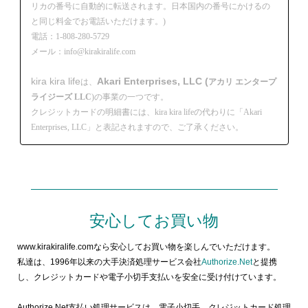
リカの番号に自動的に転送されます。日本国内の番号にかけるの
と同じ料金でお電話いただけます。)
電話：1-808-280-5729
メール：info@kirakiralife.com
kira kira life
Akari Enterprises, LLC (
は、
アカリ エンタープ
ライジーズ LLC
)の事業の一つです。
クレジットカードの明細書には、kira kira lifeの代わりに「Akari
Enterprises, LLC」と表記されますので、ご了承ください。
安心してお買い物
www.kirakiralife.comなら安心してお買い物を楽しんでいただけます。
私達は、1996年以来の大手決済処理サービス会社
Authorize.Net
と提携
し、クレジットカードや電子小切手支払いを安全に受け付けています。
Authorize.Net支払い処理サービスは、電子小切手、クレジットカード処理