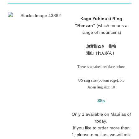
Kaga Yubinuki Ring
“Renzan”
(which means a
range of mountains
)
加賀指ぬき 指輪
連山（れんざん）
There is a paired necklace below.
US ring size (bottom edge): 5.5
Japan ring size: 10
$85
Only 1 available on Maui as of
today.
If you like to order more than
1, please email us; we will ask