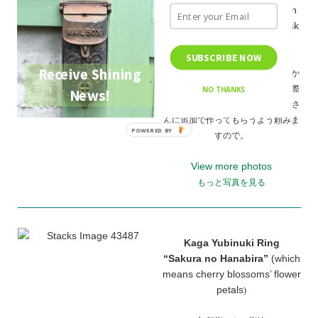
If you like to order more than
1, please email us; we will ask
the artist to make more.
SUBSCRIBE NOW
Receive Shining
ただ今、マウイの在庫には一つしか
ございません。二つ以上お求めの際
NO THANKS
News!
はお知らせくださいませ。Mayuraさ
んに追加で作ってもらうよう頼みま
すので。
View more photos
もっと写真を見る
Kaga Yubinuki Ring
“Sakura no Hanabira”
(which
means cherry blossoms’ flower
petals
)