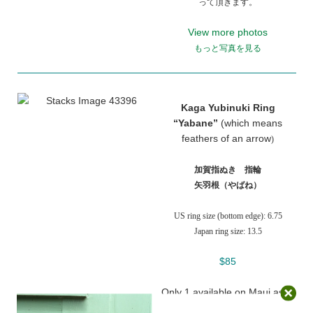
って頂きます。
View more photos
もっと写真を見る
Kaga Yubinuki Ring
“Yabane”
(which means
feathers of an arrow
)
加賀指ぬき 指輪
矢羽根（やばね）
US ring size (bottom edge): 6.75
Japan ring size: 13.5
$85
Only 1 available on Maui as of
today.