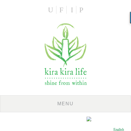
U
F
I
P
English