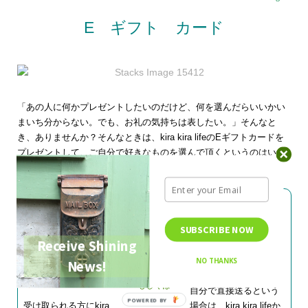
E
ギフト カード
「あの人に何かプレゼントしたいのだけど、何を選んだらいいかい
まいち分からない。でも、お礼の気持ちは表したい。」そんなと
き、ありませんか？そんなときは、kira kira lifeのEギフトカードを
プレゼントして、ご自分で好きなものを選んで頂くというのはいか
がでしょうか。
Eギフトカードの購入方法は二つあります。
SUBSCRIBE NOW
Receive Shining
1) 「kira kira lifeからあ
2) 「自分であの人に送
の人に送ってもらいた
る」
NO THANKS
News!
い」
もしくは
自分で直接送るという
POWERED BY
受け取られる方にkira
場合は、kira kira lifeか